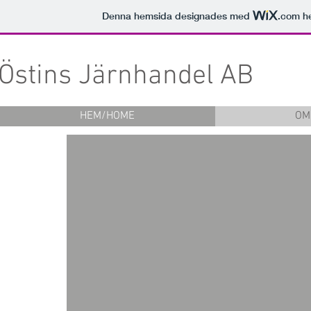
Denna hemsida designades med
.com
he
Östins
Järnhandel AB
HEM/HOME
OM