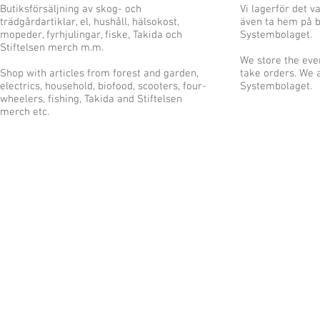
Butiksförsäljning av skog- och
Vi lagerför det 
trädgårdartiklar, el, hushåll, hälsokost,
även ta hem på b
mopeder, fyrhjulingar, fiske, Takida och
Systembolaget.
Stiftelsen merch m.m.
We store the eve
Shop with articles from forest and garden,
take orders. We 
electrics, household, biofood, scooters, four-
Systembolaget.
wheelers, fishing, Takida and Stiftelsen
merch etc.
© 2023 by Name of Site. Proudly created with
Wix.com